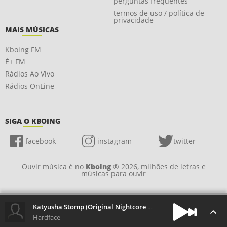
perguntas frequentes
termos de uso / política de
privacidade
MAIS MÚSICAS
Kboing FM
É+ FM
Rádios Ao Vivo
Rádios OnLine
SIGA O KBOING
facebook
instagram
twitter
Ouvir música é no
Kboing
® 2026, milhões de letras e
músicas para ouvir
Katyusha Stomp (Original Nightcore Edit)
Hardface