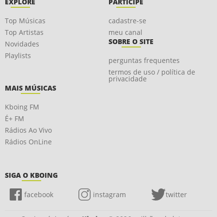
EXPLORE
PARTICIPE
Top Músicas
cadastre-se
Top Artistas
meu canal
SOBRE O SITE
Novidades
Playlists
perguntas frequentes
termos de uso / política de
privacidade
MAIS MÚSICAS
Kboing FM
É+ FM
Rádios Ao Vivo
Rádios OnLine
SIGA O KBOING
facebook
instagram
twitter