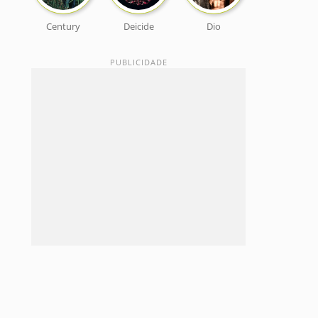
Century
Deicide
Dio