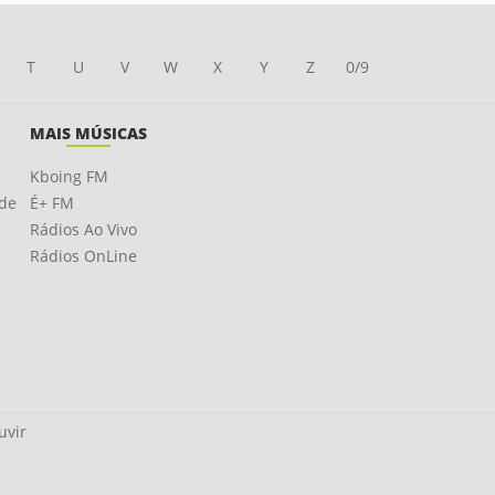
T
U
V
W
X
Y
Z
0/9
MAIS MÚSICAS
Kboing FM
ade
É+ FM
Rádios Ao Vivo
Rádios OnLine
uvir