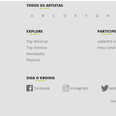
TODOS OS ARTISTAS
A
B
C
D
E
F
G
H
EXPLORE
PARTICIPE
Top Músicas
cadastre-s
Top Artistas
meu canal
Novidades
Playlists
SIGA O KBOING
facebook
instagram
twit
Ouv