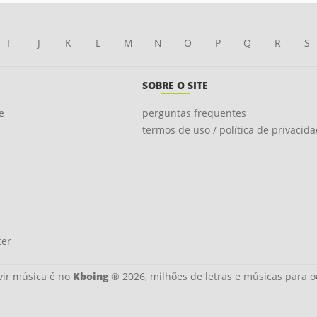
I
J
K
L
M
N
O
P
Q
R
S
SOBRE O SITE
e
perguntas frequentes
termos de uso / política de privacid
ter
ir música é no
Kboing
® 2026, milhões de letras e músicas para o