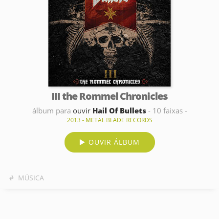
III the Rommel Chronicles
álbum para
ouvir
Hail Of Bullets
- 10 faixas -
2013 - METAL BLADE RECORDS
OUVIR ÁLBUM
#
MÚSICA