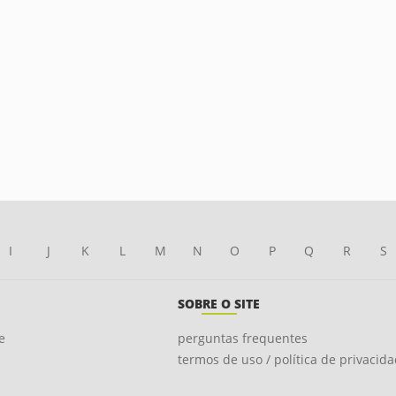
I
J
K
L
M
N
O
P
Q
R
S
SOBRE O SITE
e
perguntas frequentes
termos de uso / política de privacid