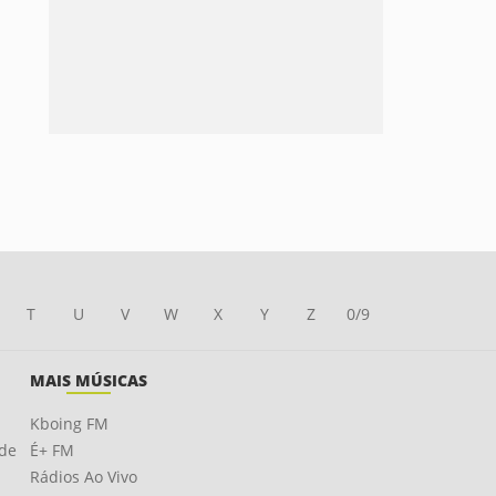
T
U
V
W
X
Y
Z
0/9
MAIS MÚSICAS
Kboing FM
ade
É+ FM
Rádios Ao Vivo