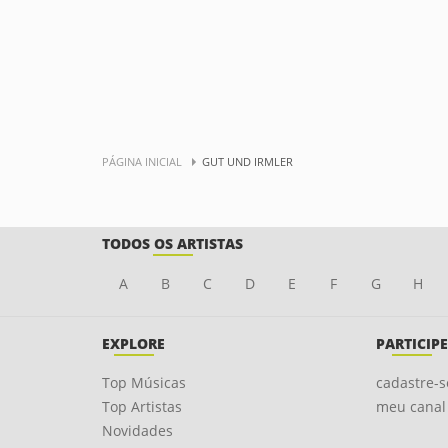
PÁGINA INICIAL
GUT UND IRMLER
TODOS OS ARTISTAS
A
B
C
D
E
F
G
H
EXPLORE
PARTICIPE
Top Músicas
cadastre-s
Top Artistas
meu canal
Novidades