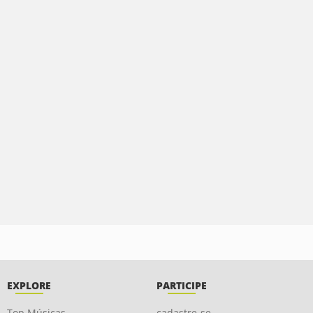
EXPLORE
PARTICIPE
Top Músicas
cadastre-se