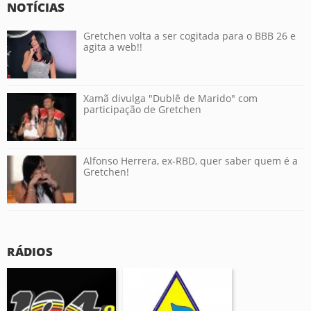
NOTÍCIAS
Gretchen volta a ser cogitada para o BBB 26 e
agita a web!!
Xamã divulga "Dublê de Marido" com
participação de Gretchen
Alfonso Herrera, ex-RBD, quer saber quem é a
Gretchen!
RÁDIOS