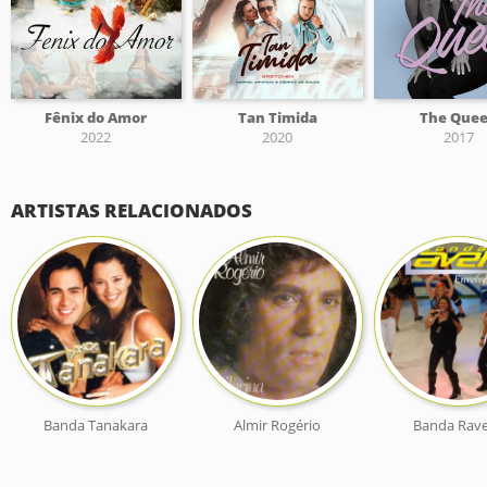
Fênix do Amor
Tan Timida
The Que
2022
2020
2017
ARTISTAS RELACIONADOS
Banda Tanakara
Almir Rogério
Banda Rave