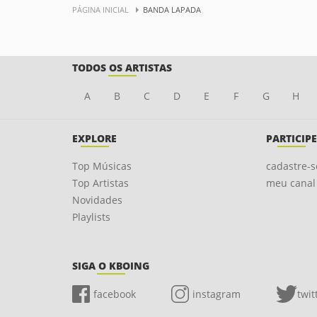
PÁGINA INICIAL
BANDA LAPADA
TODOS OS ARTISTAS
A
B
C
D
E
F
G
H
EXPLORE
PARTICIPE
Top Músicas
cadastre-s
Top Artistas
meu canal
Novidades
Playlists
SIGA O KBOING
facebook
instagram
twit