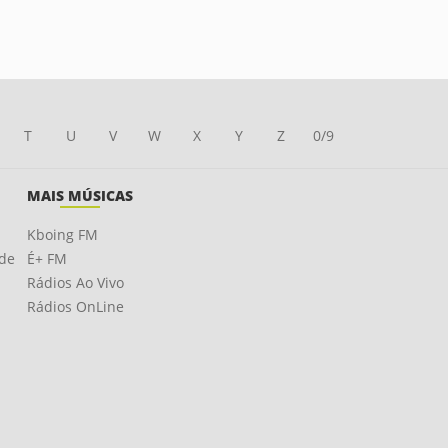
T
U
V
W
X
Y
Z
0/9
MAIS MÚSICAS
Kboing FM
ade
É+ FM
Rádios Ao Vivo
Rádios OnLine