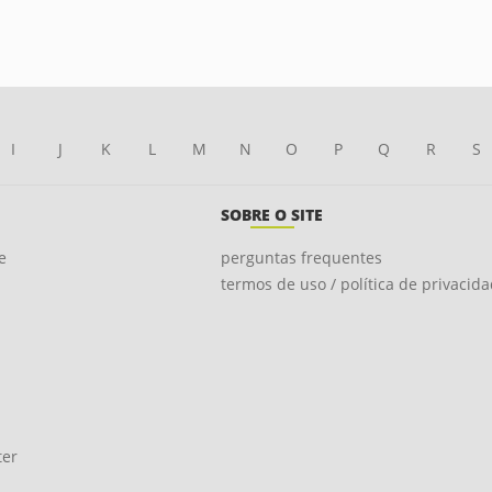
I
J
K
L
M
N
O
P
Q
R
S
SOBRE O SITE
e
perguntas frequentes
termos de uso / política de privacid
ter