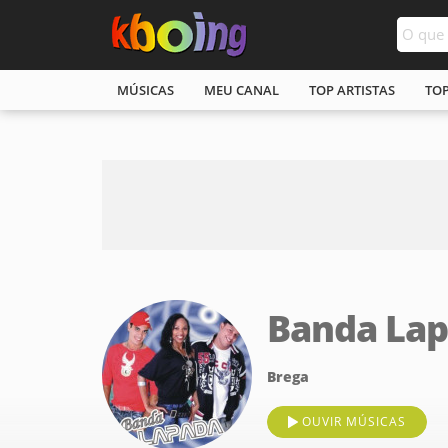
MÚSICAS
MEU CANAL
TOP ARTISTAS
TO
Banda La
Brega
OUVIR MÚSICAS