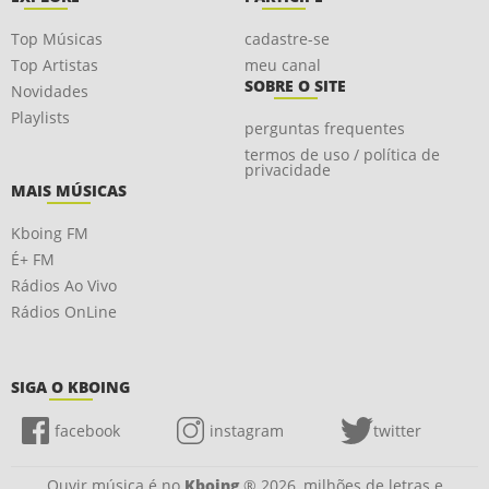
Top Músicas
cadastre-se
Top Artistas
meu canal
SOBRE O SITE
Novidades
Playlists
perguntas frequentes
termos de uso / política de
privacidade
MAIS MÚSICAS
Kboing FM
É+ FM
Rádios Ao Vivo
Rádios OnLine
SIGA O KBOING
facebook
instagram
twitter
Ouvir música é no
Kboing
® 2026, milhões de letras e