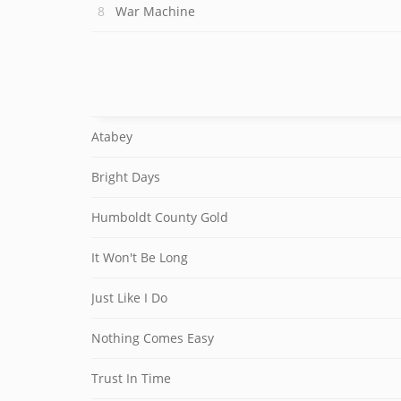
War Machine
Atabey
Bright Days
Humboldt County Gold
It Won't Be Long
Just Like I Do
Nothing Comes Easy
Trust In Time