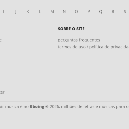
I
J
K
L
M
N
O
P
Q
R
S
SOBRE O SITE
e
perguntas frequentes
termos de uso / política de privacid
ter
ir música é no
Kboing
® 2026, milhões de letras e músicas para o