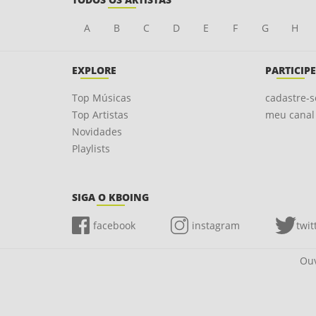
A
B
C
D
E
F
G
H
EXPLORE
PARTICIPE
Top Músicas
cadastre-s
Top Artistas
meu canal
Novidades
Playlists
SIGA O KBOING
facebook
instagram
twit
Ouv