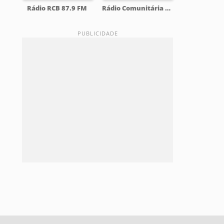
Rádio RCB 87.9 FM
Rádio Comunitária Lajeado FM 98.1