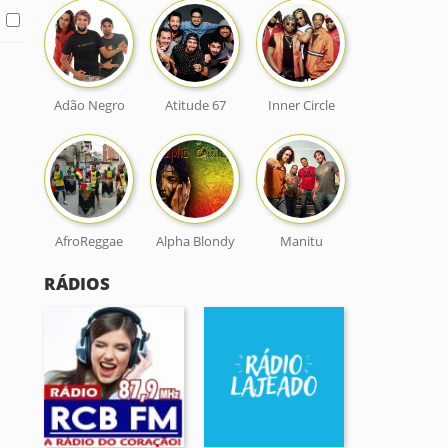
Adão Negro
Atitude 67
Inner Circle
AfroReggae
Alpha Blondy
Manitu
RÁDIOS