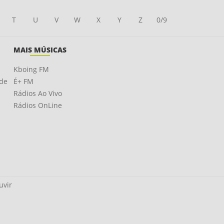
T
U
V
W
X
Y
Z
0/9
MAIS MÚSICAS
Kboing FM
ade
É+ FM
Rádios Ao Vivo
Rádios OnLine
uvir