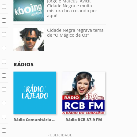
Jorge e Mateus, Avicii,
Cidade Negra e muita
mistura boa rolando por
aqui!
Cidade Negra regrava tema
de “O Mágico de Oz”
RÁDIOS
Rádio Comunitária Lajeado FM 98.1
Rádio RCB 87.9 FM