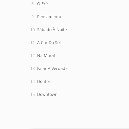
O Erê
Pensamento
Sábado À Noite
A Cor Do Sol
Na Moral
Falar A Verdade
Doutor
Downtown