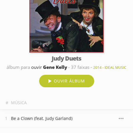
Judy Duets
álbum para
ouvir
Gene Kelly
- 37 faixas -
2014 - IDEAL MUSIC
OUVIR ÁLBUM
#
MÚSICA
Be a Clown (feat. Judy Garland)