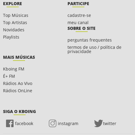
EXPLORE
PARTICIPE
Top Músicas
cadastre-se
Top Artistas
meu canal
SOBRE O SITE
Novidades
Playlists
perguntas frequentes
termos de uso / política de
privacidade
MAIS MÚSICAS
Kboing FM
É+ FM
Rádios Ao Vivo
Rádios OnLine
SIGA O KBOING
facebook
instagram
twitter