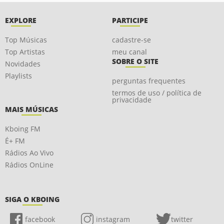
EXPLORE
PARTICIPE
Top Músicas
cadastre-se
Top Artistas
meu canal
SOBRE O SITE
Novidades
Playlists
perguntas frequentes
termos de uso / política de
privacidade
MAIS MÚSICAS
Kboing FM
É+ FM
Rádios Ao Vivo
Rádios OnLine
SIGA O KBOING
facebook
instagram
twitter