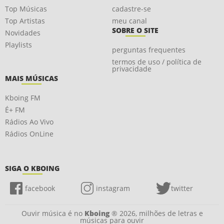
Top Músicas
cadastre-se
Top Artistas
meu canal
SOBRE O SITE
Novidades
Playlists
perguntas frequentes
termos de uso / política de
privacidade
MAIS MÚSICAS
Kboing FM
É+ FM
Rádios Ao Vivo
Rádios OnLine
SIGA O KBOING
facebook
instagram
twitter
Ouvir música é no
Kboing
® 2026, milhões de letras e
músicas para ouvir