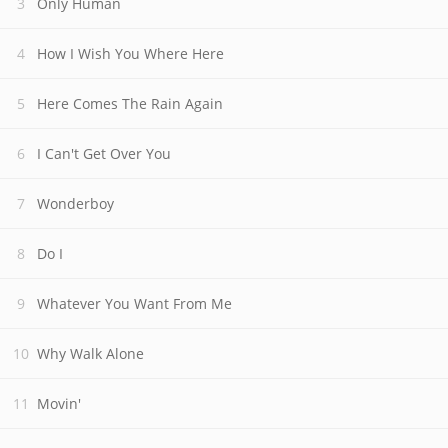
Only Human
How I Wish You Where Here
Here Comes The Rain Again
I Can't Get Over You
Wonderboy
Do I
Whatever You Want From Me
Why Walk Alone
Movin'