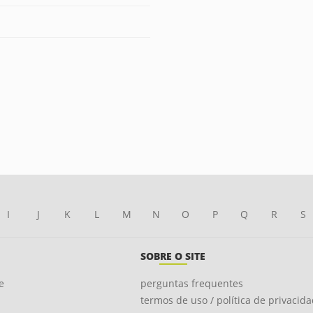
I
J
K
L
M
N
O
P
Q
R
S
SOBRE O SITE
e
perguntas frequentes
termos de uso / política de privacid