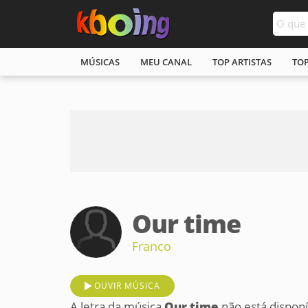
MÚSICAS
MEU CANAL
TOP ARTISTAS
TO
Our time
Franco
OUVIR MÚSICA
A letra da música
Our time
não está dispon