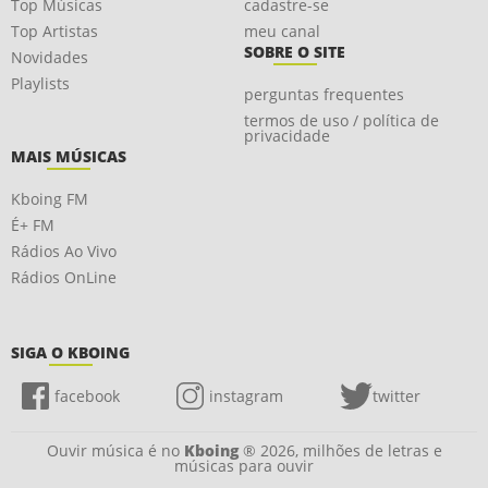
Top Músicas
cadastre-se
Top Artistas
meu canal
SOBRE O SITE
Novidades
Playlists
perguntas frequentes
termos de uso / política de
privacidade
MAIS MÚSICAS
Kboing FM
É+ FM
Rádios Ao Vivo
Rádios OnLine
SIGA O KBOING
facebook
instagram
twitter
Ouvir música é no
Kboing
® 2026, milhões de letras e
músicas para ouvir