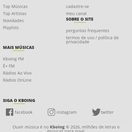
Top Músicas
cadastre-se
Top Artistas
meu canal
SOBRE O SITE
Novidades
Playlists
perguntas frequentes
termos de uso / política de
privacidade
MAIS MÚSICAS
Kboing FM
É+ FM
Rádios Ao Vivo
Rádios OnLine
SIGA O KBOING
facebook
instagram
twitter
Ouvir música é no
Kboing
® 2026, milhões de letras e
músicas para ouvir