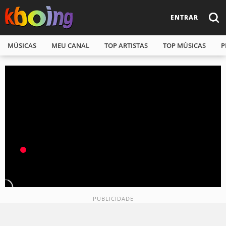
ENTRAR
MÚSICAS
MEU CANAL
TOP ARTISTAS
TOP MÚSICAS
P