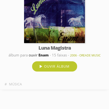
Luna Magistra
álbum para
ouvir
Enam
- 15 faixas -
2006 - OREADE MUSIC
OUVIR ÁLBUM
#
MÚSICA