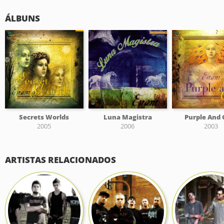
ÁLBUNS
Secrets Worlds
Luna Magistra
Purple And 
2005
2006
2003
ARTISTAS RELACIONADOS