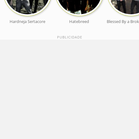
Hardneja Sertacore
Hatebreed
Blessed By a Bro