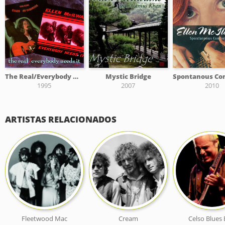
The Real/Everybody Needs It
Mystic Bridge
1995
2007
2010
ARTISTAS RELACIONADOS
Fleetwood Mac
Cream
Celso Blues