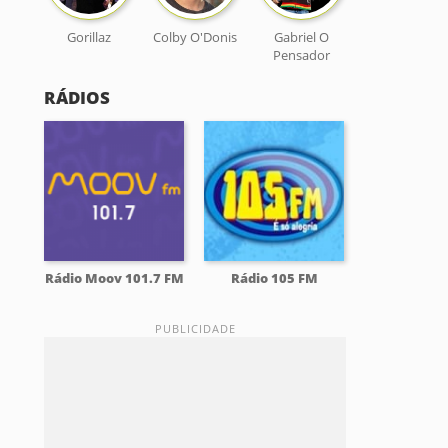
Gorillaz
Colby O'Donis
Gabriel O
Pensador
RÁDIOS
Rádio Moov 101.7 FM
Rádio 105 FM