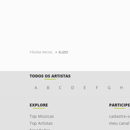
PÁGINA INICIAL
ELIZIO
TODOS OS ARTISTAS
A
B
C
D
E
F
G
H
EXPLORE
PARTICIPE
Top Músicas
cadastre-s
Top Artistas
meu canal