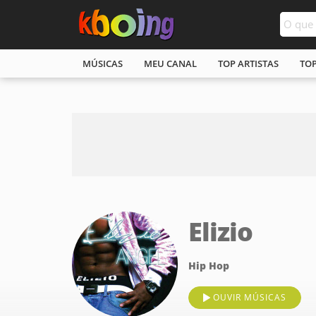
MÚSICAS
MEU CANAL
TOP ARTISTAS
TO
Elizio
Hip Hop
OUVIR MÚSICAS