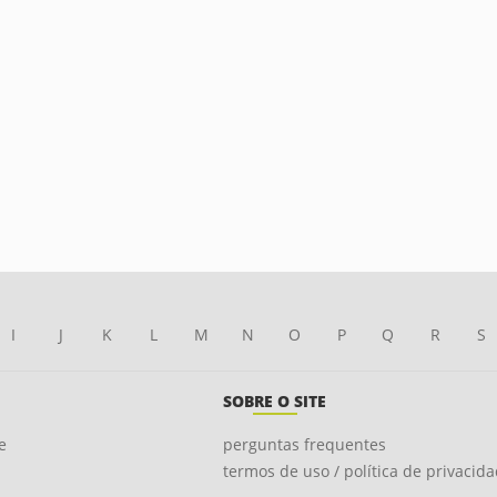
I
J
K
L
M
N
O
P
Q
R
S
SOBRE O SITE
e
perguntas frequentes
termos de uso / política de privacid