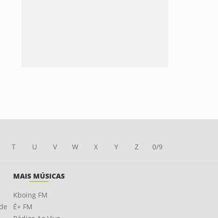
T
U
V
W
X
Y
Z
0/9
MAIS MÚSICAS
Kboing FM
ade
É+ FM