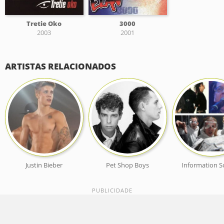
Tretie Oko
3000
2003
2001
ARTISTAS RELACIONADOS
Justin Bieber
Pet Shop Boys
Information S