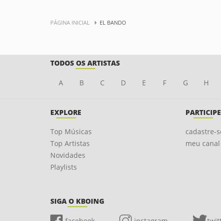
PÁGINA INICIAL
EL BANDO
TODOS OS ARTISTAS
A
B
C
D
E
F
G
H
EXPLORE
PARTICIPE
Top Músicas
cadastre-s
Top Artistas
meu canal
Novidades
Playlists
SIGA O KBOING
facebook
instagram
twit