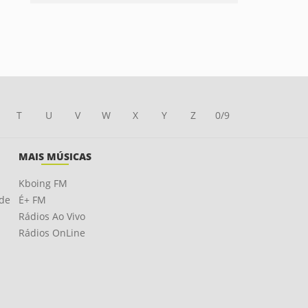
T
U
V
W
X
Y
Z
0/9
MAIS MÚSICAS
Kboing FM
ade
É+ FM
Rádios Ao Vivo
Rádios OnLine