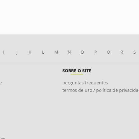
I
J
K
L
M
N
O
P
Q
R
S
SOBRE O SITE
e
perguntas frequentes
termos de uso / política de privacid
ter