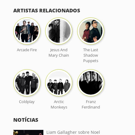
ARTISTAS RELACIONADOS
Arcade Fire
Jesus And
The Last
Mary Chain
Shadow
Puppets
Coldplay
Arctic
Franz
Monkeys
Ferdinand
NOTÍCIAS
Liam Gallagher sobre Noel