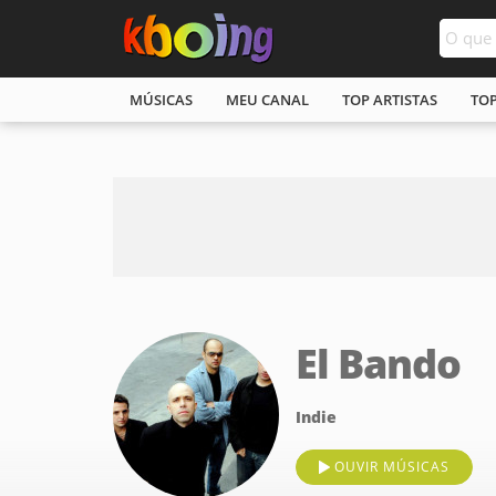
MÚSICAS
MEU CANAL
TOP ARTISTAS
TO
El Bando
Indie
OUVIR MÚSICAS