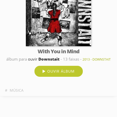
With You in Mind
álbum para
ouvir
Downstait
- 13 faixas -
2013 - DOWNSTAIT
OUVIR ÁLBUM
#
MÚSICA