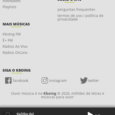
Novidades
Playlists
perguntas frequentes
termos de uso / política de
privacidade
MAIS MÚSICAS
Kboing FM
É+ FM
Rádios Ao Vivo
Rádios OnLine
SIGA O KBOING
facebook
instagram
twitter
Ouvir música é no
Kboing
® 2026, milhões de letras e
músicas para ouvir
Kalitka dal