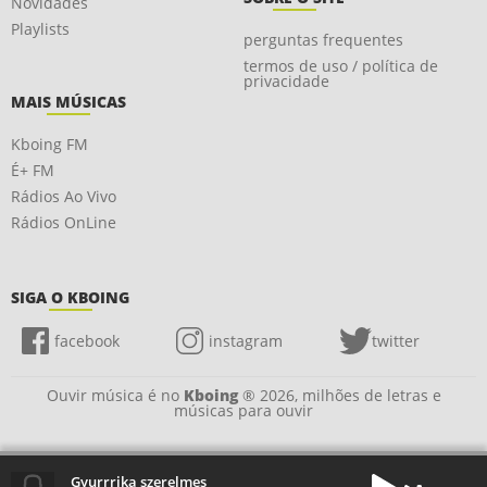
Novidades
Playlists
perguntas frequentes
termos de uso / política de
privacidade
MAIS MÚSICAS
Kboing FM
É+ FM
Rádios Ao Vivo
Rádios OnLine
SIGA O KBOING
facebook
instagram
twitter
Ouvir música é no
Kboing
® 2026, milhões de letras e
músicas para ouvir
Gyurrrika szerelmes