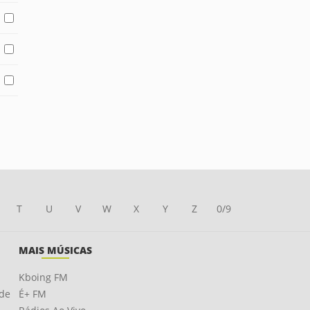
T
U
V
W
X
Y
Z
0/9
MAIS MÚSICAS
Kboing FM
ade
É+ FM