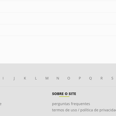
I
J
K
L
M
N
O
P
Q
R
S
SOBRE O SITE
e
perguntas frequentes
termos de uso / política de privacid