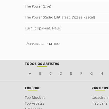
The Power (Live)
The Power (Radio Edit) [feat. Dizzee Rascal]
Turn It Up (Feat. Fleur)
PÁGINA INICIAL
DJ FRESH
TODOS OS ARTISTAS
A
B
C
D
E
F
G
H
EXPLORE
PARTICIPE
Top Músicas
cadastre-s
Top Artistas
meu canal