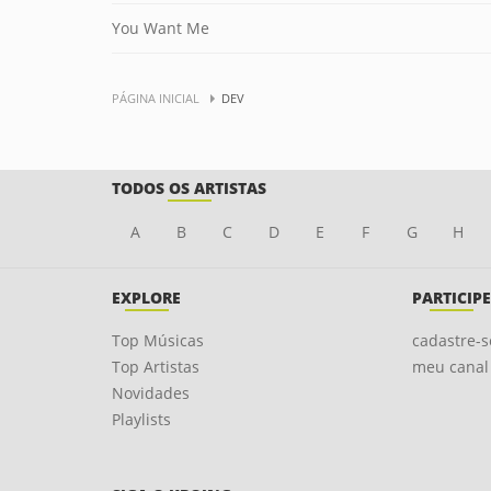
You Want Me
PÁGINA INICIAL
DEV
TODOS OS ARTISTAS
A
B
C
D
E
F
G
H
EXPLORE
PARTICIPE
Top Músicas
cadastre-s
Top Artistas
meu canal
Novidades
Playlists