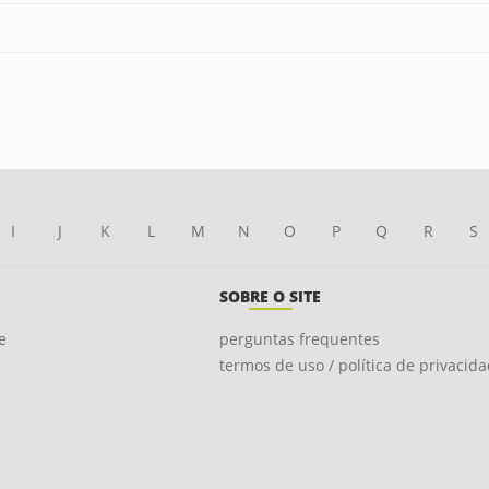
I
J
K
L
M
N
O
P
Q
R
S
SOBRE O SITE
e
perguntas frequentes
termos de uso / política de privacid