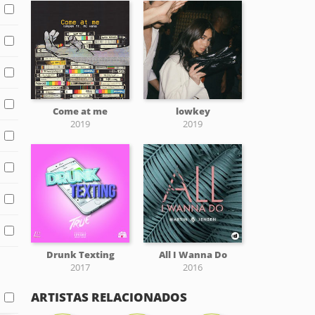
Come at me
lowkey
2019
2019
Drunk Texting
All I Wanna Do
2017
2016
ARTISTAS RELACIONADOS