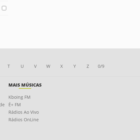
T
U
V
W
X
Y
Z
0/9
MAIS MÚSICAS
Kboing FM
ade
É+ FM
Rádios Ao Vivo
Rádios OnLine