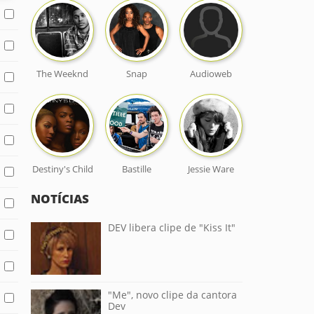
The Weeknd
Snap
Audioweb
Destiny's Child
Bastille
Jessie Ware
NOTÍCIAS
DEV libera clipe de "Kiss It"
"Me", novo clipe da cantora
Dev