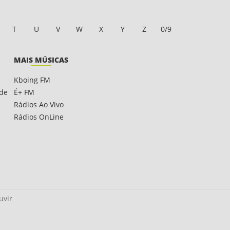
T
U
V
W
X
Y
Z
0/9
MAIS MÚSICAS
Kboing FM
ade
É+ FM
Rádios Ao Vivo
Rádios OnLine
uvir