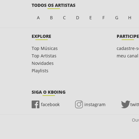
TODOS OS ARTISTAS
A
B
C
D
E
F
G
H
EXPLORE
PARTICIPE
Top Músicas
cadastre-s
Top Artistas
meu canal
Novidades
Playlists
SIGA O KBOING
facebook
instagram
twit
Ouv