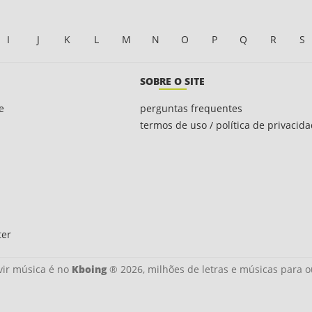
I
J
K
L
M
N
O
P
Q
R
S
SOBRE O SITE
e
perguntas frequentes
termos de uso / política de privacid
ter
ir música é no
Kboing
® 2026, milhões de letras e músicas para o