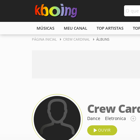
MÚSICAS
MEU CANAL
TOP ARTISTAS
TO
PÁGINA INICIAL
CREW CARDINAL
ÁLBUNS
Crew Car
Dance
Eletronica
OUVIR