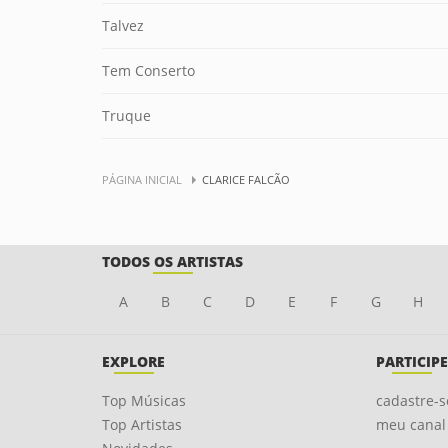
Talvez
Tem Conserto
Truque
PÁGINA INICIAL
CLARICE FALCÃO
TODOS OS ARTISTAS
A
B
C
D
E
F
G
H
EXPLORE
PARTICIPE
Top Músicas
cadastre-s
Top Artistas
meu canal