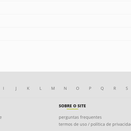
I
J
K
L
M
N
O
P
Q
R
S
SOBRE O SITE
e
perguntas frequentes
termos de uso / política de privacid