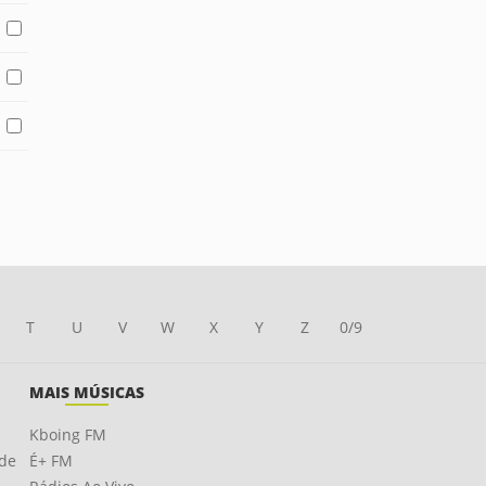
T
U
V
W
X
Y
Z
0/9
MAIS MÚSICAS
Kboing FM
ade
É+ FM