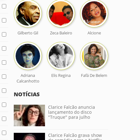
Gilberto Gil
Zeca Baleiro
Alcione
Adriana
Elis Regina
Fafá De Belem
Calcanhotto
NOTÍCIAS
Clarice Falcão anuncia
lançamento do disco
"Truque" para julho
Clarice Falcão grava show