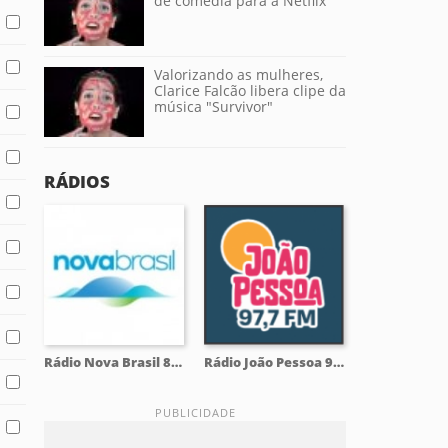
de comédia para a Netflix
Valorizando as mulheres,
Clarice Falcão libera clipe da
música "Survivor"
RÁDIOS
Rádio Nova Brasil 89.7 FM
Rádio João Pessoa 97.7 FM