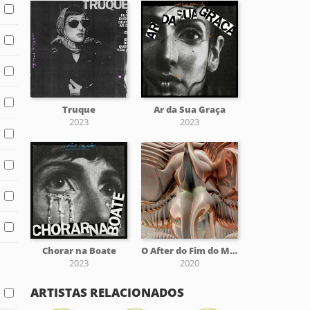
Truque
Ar da Sua Graça
2023
2023
Chorar na Boate
O After do Fim do Mundo
2023
2020
ARTISTAS RELACIONADOS