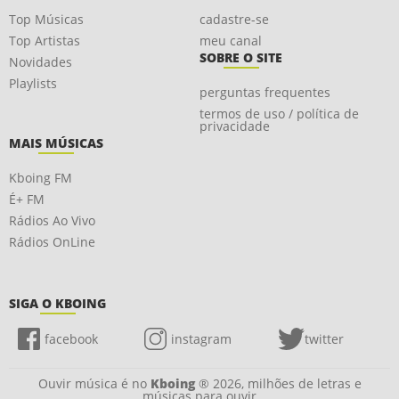
Top Músicas
cadastre-se
Top Artistas
meu canal
SOBRE O SITE
Novidades
Playlists
perguntas frequentes
termos de uso / política de
privacidade
MAIS MÚSICAS
Kboing FM
É+ FM
Rádios Ao Vivo
Rádios OnLine
SIGA O KBOING
facebook
instagram
twitter
Ouvir música é no
Kboing
® 2026, milhões de letras e
músicas para ouvir