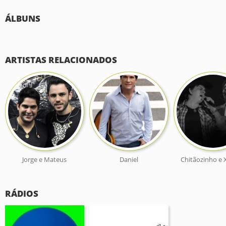
ÁLBUNS
ARTISTAS RELACIONADOS
Jorge e Mateus
Daniel
Chitãozinho e 
RÁDIOS