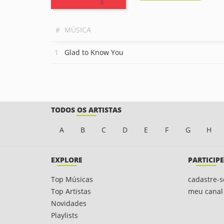
#
MÚSICA
Glad to Know You
TODOS OS ARTISTAS
A
B
C
D
E
F
G
H
EXPLORE
PARTICIPE
Top Músicas
cadastre-s
Top Artistas
meu canal
Novidades
Playlists