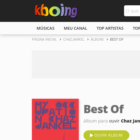
MÚSICAS
MEU CANAL
TOP ARTISTAS
TO
PÁGINA INICIAL
CHAZ JANKEL
ÁLBUNS
BEST OF
Best Of
álbum para
ouvir
Chaz Ja
OUVIR ÁLBUM