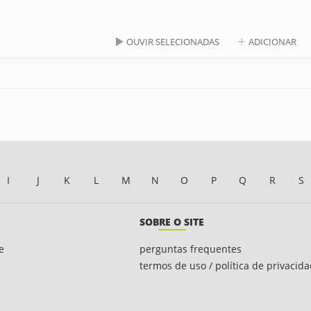
OUVIR SELECIONADAS
ADICIONAR
I
J
K
L
M
N
O
P
Q
R
S
SOBRE O SITE
e
perguntas frequentes
termos de uso / política de privacid