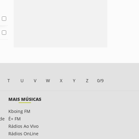
T
U
V
W
X
Y
Z
0/9
MAIS MÚSICAS
Kboing FM
ade
É+ FM
Rádios Ao Vivo
Rádios OnLine