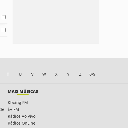
T
U
V
W
X
Y
Z
0/9
MAIS MÚSICAS
Kboing FM
ade
É+ FM
Rádios Ao Vivo
Rádios OnLine