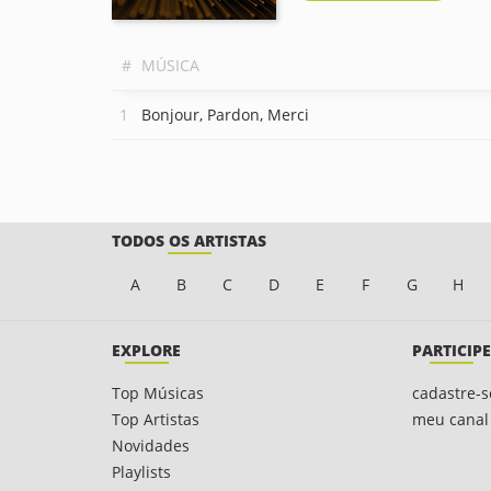
#
MÚSICA
Bonjour, Pardon, Merci
TODOS OS ARTISTAS
A
B
C
D
E
F
G
H
EXPLORE
PARTICIPE
Top Músicas
cadastre-s
Top Artistas
meu canal
Novidades
Playlists