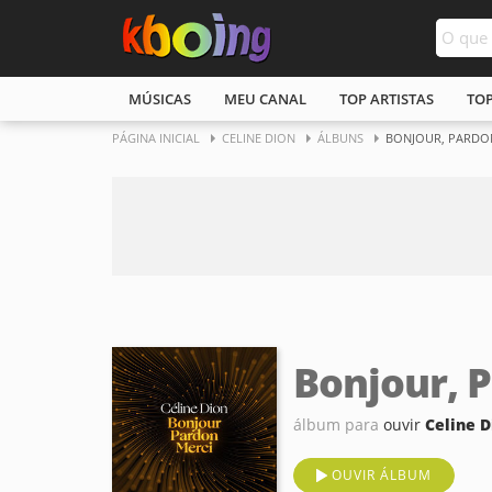
MÚSICAS
MEU CANAL
TOP ARTISTAS
TO
PÁGINA INICIAL
CELINE DION
ÁLBUNS
BONJOUR, PARDON
Bonjour, 
álbum para
ouvir
Celine D
OUVIR ÁLBUM