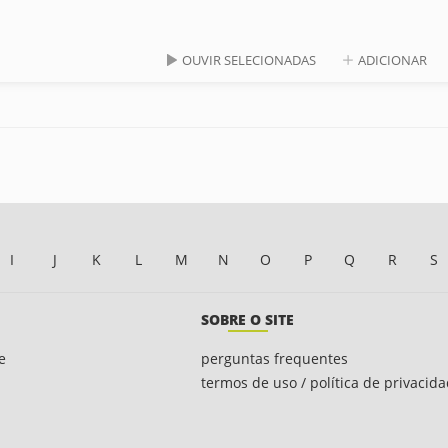
OUVIR SELECIONADAS
ADICIONAR
I
J
K
L
M
N
O
P
Q
R
S
SOBRE O SITE
e
perguntas frequentes
termos de uso / política de privacid