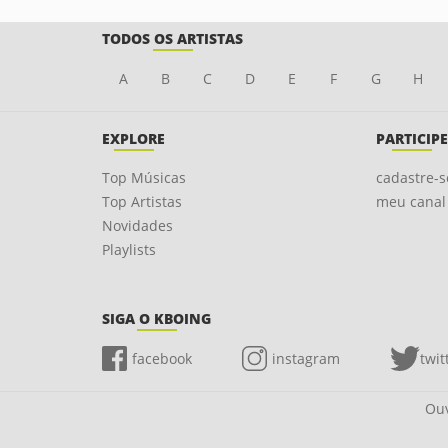
TODOS OS ARTISTAS
A
B
C
D
E
F
G
H
EXPLORE
PARTICIPE
Top Músicas
cadastre-s
Top Artistas
meu canal
Novidades
Playlists
SIGA O KBOING
facebook
instagram
twit
Ouv