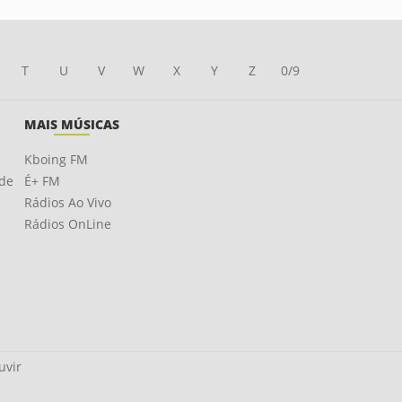
T
U
V
W
X
Y
Z
0/9
MAIS MÚSICAS
Kboing FM
ade
É+ FM
Rádios Ao Vivo
Rádios OnLine
uvir