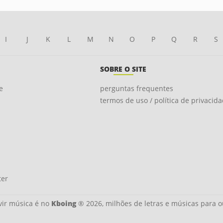
I
J
K
L
M
N
O
P
Q
R
S
SOBRE O SITE
e
perguntas frequentes
termos de uso / política de privacid
ter
ir música é no
Kboing
® 2026, milhões de letras e músicas para o