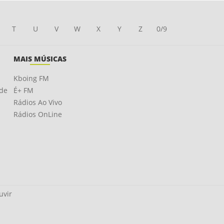
T
U
V
W
X
Y
Z
0/9
MAIS MÚSICAS
Kboing FM
ade
É+ FM
Rádios Ao Vivo
Rádios OnLine
uvir