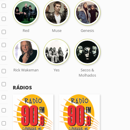
Red
Muse
Genesis
Rick Wakeman
Yes
Secos &
Molhados
RÁDIOS