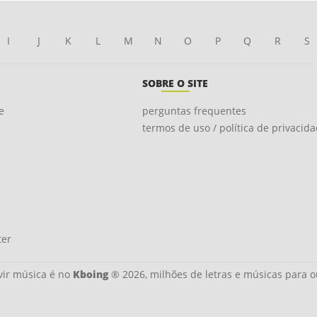
I
J
K
L
M
N
O
P
Q
R
S
SOBRE O SITE
e
perguntas frequentes
termos de uso / política de privacid
ter
ir música é no
Kboing
® 2026, milhões de letras e músicas para o