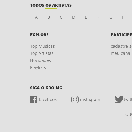
TODOS OS ARTISTAS
A
B
C
D
E
F
G
H
EXPLORE
PARTICIPE
Top Músicas
cadastre-s
Top Artistas
meu canal
Novidades
Playlists
SIGA O KBOING
facebook
instagram
twit
Ouv