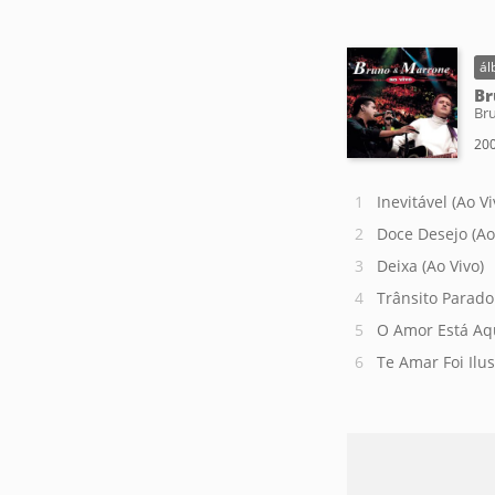
ál
Br
Br
200
Inevitável (Ao Vi
Doce Desejo (Ao
Deixa (Ao Vivo)
Trânsito Parado 
O Amor Está Aqu
Te Amar Foi Ilus