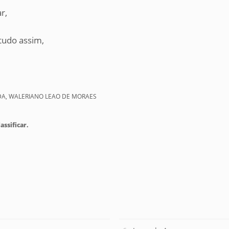
r,
tudo assim,
NDA, WALERIANO LEAO DE MORAES
assificar.