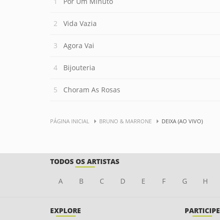
Por Um Minuto
Vida Vazia
Agora Vai
Bijouteria
Choram As Rosas
PÁGINA INICIAL
BRUNO & MARRONE
DEIXA (AO VIVO)
TODOS OS ARTISTAS
A
B
C
D
E
F
G
H
EXPLORE
PARTICIPE