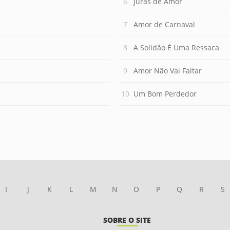
Juras de Amor
Amor de Carnaval
A Solidão É Uma Ressaca
Amor Não Vai Faltar
Um Bom Perdedor
I
J
K
L
M
N
O
P
Q
R
S
SOBRE O SITE