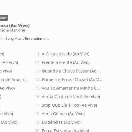
bum
ora (Ao Vivo)
uno & Marrone
4 - Sony Music Entertainment
vo)
A Casa ao Lado (Ao Vivo)
 (Ao Vivo)
Frente a Frente (Ao Vivo)
 Vivo)
Quando a Chuva Passar (Ao Vivo)
a de Amor (Ao Vivo)
Primeiros Erros (Chove) (Ao Vivo)
Ao Vivo)
Vou Te Amarrar na Minha Cama (Ao Vivo)
)
Ainda Gosto de Você (Ao Vivo)
)
Stop Que Ela é Top (Ao Vivo)
o Vivo)
Alma Gêmea (Ao Vivo)
(Ao Vivo)
Evidências (Ao Vivo)
Força Estranha (Ao Vivo)