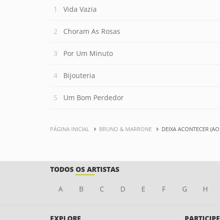
Vida Vazia
Choram As Rosas
Por Um Minuto
Bijouteria
Um Bom Perdedor
PÁGINA INICIAL
BRUNO & MARRONE
DEIXA ACONTECER (AO
TODOS OS ARTISTAS
A
B
C
D
E
F
G
H
EXPLORE
PARTICIPE