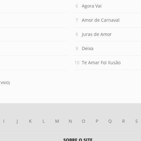
Agora Vai
Amor de Carnaval
Juras de Amor
Deixa
Te Amar Foi Ilusão
 VIVO)
I
J
K
L
M
N
O
P
Q
R
S
SOBRE O SITE