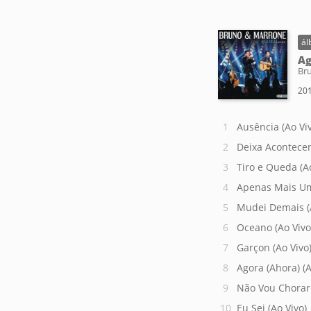
ál
Ag
Br
201
Ausência (Ao Vi
Deixa Acontecer
Tiro e Queda (Ao
Apenas Mais Um
Mudei Demais (
Oceano (Ao Vivo
Garçon (Ao Vivo
Agora (Ahora) (A
Não Vou Chorar 
Eu Sei (Ao Vivo)