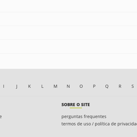
I
J
K
L
M
N
O
P
Q
R
S
SOBRE O SITE
e
perguntas frequentes
termos de uso / política de privacid