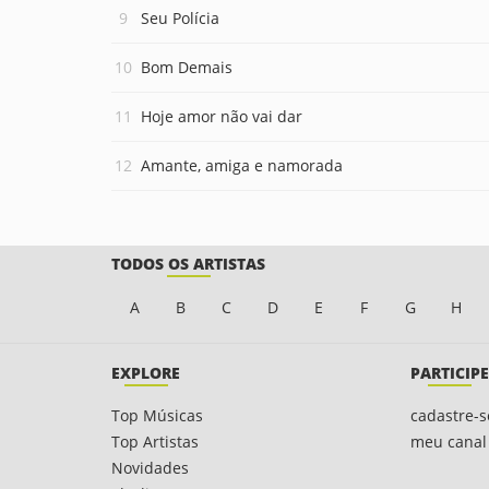
Seu Polícia
Bom Demais
Hoje amor não vai dar
Amante, amiga e namorada
TODOS OS ARTISTAS
A
B
C
D
E
F
G
H
EXPLORE
PARTICIPE
Top Músicas
cadastre-s
Top Artistas
meu canal
Novidades