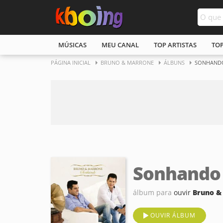
MÚSICAS
MEU CANAL
TOP ARTISTAS
TO
PÁGINA INICIAL
BRUNO & MARRONE
ÁLBUNS
SONHAND
Sonhando
álbum para
ouvir
Bruno &
OUVIR ÁLBUM