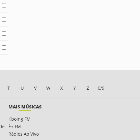
T
U
V
W
X
Y
Z
0/9
MAIS MÚSICAS
Kboing FM
ade
É+ FM
Rádios Ao Vivo