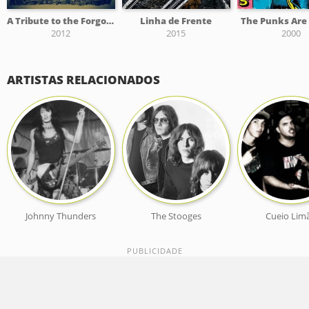
A Tribute to the Forgotten Rebels, Vol. One
Linha de Frente
The Punks Are 
2012
2015
2000
ARTISTAS RELACIONADOS
Johnny Thunders
The Stooges
Cueio Lim