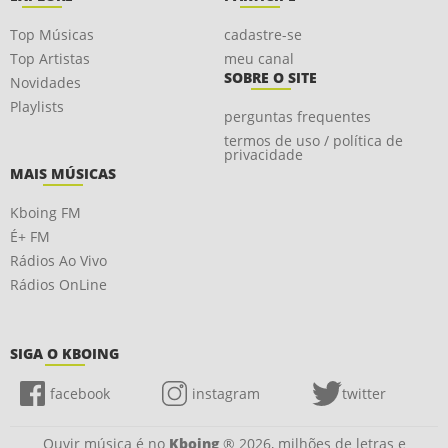
Top Músicas
cadastre-se
Top Artistas
meu canal
SOBRE O SITE
Novidades
Playlists
perguntas frequentes
termos de uso / política de
privacidade
MAIS MÚSICAS
Kboing FM
É+ FM
Rádios Ao Vivo
Rádios OnLine
SIGA O KBOING
facebook
instagram
twitter
Ouvir música é no
Kboing
® 2026, milhões de letras e