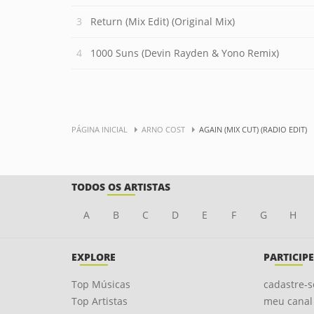
Return (Mix Edit) (Original Mix)
1000 Suns (Devin Rayden & Yono Remix)
PÁGINA INICIAL
ARNO COST
AGAIN (MIX CUT) (RADIO EDIT)
TODOS OS ARTISTAS
A
B
C
D
E
F
G
H
EXPLORE
PARTICIPE
Top Músicas
cadastre-s
Top Artistas
meu canal