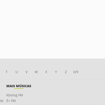
T
U
V
W
X
Y
Z
0/9
MAIS MÚSICAS
Kboing FM
ade
É+ FM