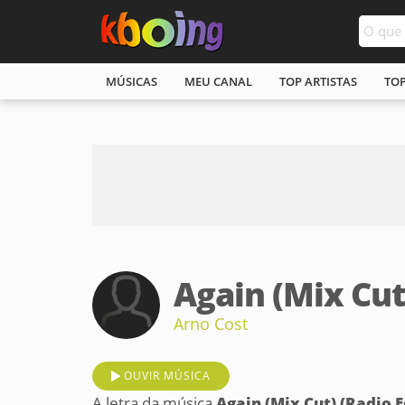
MÚSICAS
MEU CANAL
TOP ARTISTAS
TO
Again (Mix Cut)
Arno Cost
OUVIR MÚSICA
A letra da música
Again (Mix Cut) (Radio E