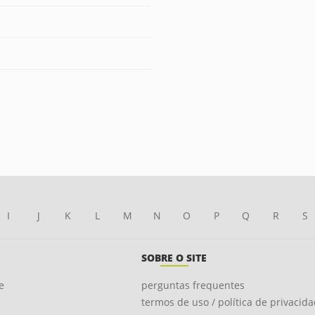
I
J
K
L
M
N
O
P
Q
R
S
SOBRE O SITE
e
perguntas frequentes
termos de uso / política de privacid