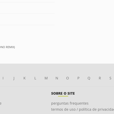
ONO REMIX)
I
J
K
L
M
N
O
P
Q
R
S
SOBRE O SITE
e
perguntas frequentes
termos de uso / política de privacid