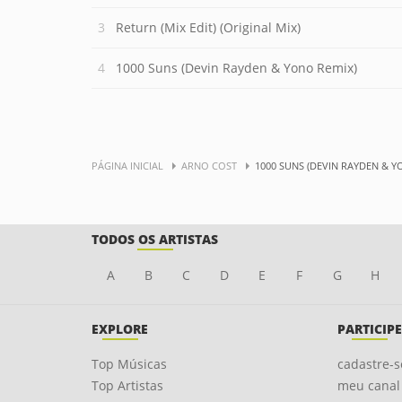
Return (Mix Edit) (Original Mix)
1000 Suns (Devin Rayden & Yono Remix)
PÁGINA INICIAL
ARNO COST
1000 SUNS (DEVIN RAYDEN & Y
TODOS OS ARTISTAS
A
B
C
D
E
F
G
H
EXPLORE
PARTICIPE
Top Músicas
cadastre-s
Top Artistas
meu canal