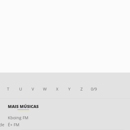
T
U
V
W
X
Y
Z
0/9
MAIS MÚSICAS
Kboing FM
ade
É+ FM