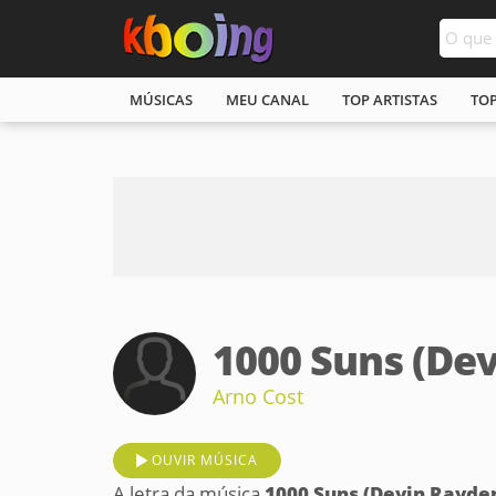
MÚSICAS
MEU CANAL
TOP ARTISTAS
TO
1000 Suns (De
Arno Cost
OUVIR MÚSICA
A letra da música
1000 Suns (Devin Rayde