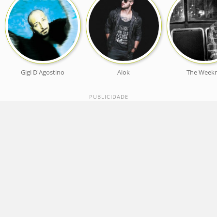
Gigi D'Agostino
Alok
The Week