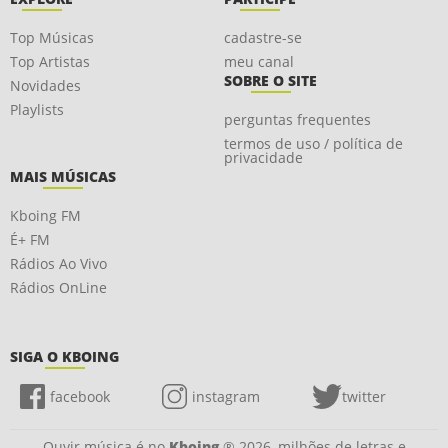
Top Músicas
cadastre-se
Top Artistas
meu canal
SOBRE O SITE
Novidades
Playlists
perguntas frequentes
termos de uso / política de
privacidade
MAIS MÚSICAS
Kboing FM
É+ FM
Rádios Ao Vivo
Rádios OnLine
SIGA O KBOING
facebook
instagram
twitter
Ouvir música é no
Kboing
® 2026, milhões de letras e