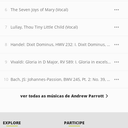
The Seven Joys of Mary (Vocal)
Lullay, Thou Tiny Little Child (Vocal)
Handel: Dixit Dominus, HWV 232: I. Dixit Dominus, Domino meo
Vivaldi: Gloria in D Major, RV 589: I. Gloria in excelsis Deo
Bach, JS: Johannes-Passion, BWV 245, Pt. 2: No. 39, Chor. "Ruht wohl, ihr heiligen Gebeine"
ver todas as músicas de Andrew Parrott
EXPLORE
PARTICIPE