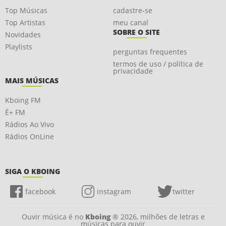
Top Músicas
cadastre-se
Top Artistas
meu canal
SOBRE O SITE
Novidades
Playlists
perguntas frequentes
termos de uso / política de
privacidade
MAIS MÚSICAS
Kboing FM
É+ FM
Rádios Ao Vivo
Rádios OnLine
SIGA O KBOING
facebook
instagram
twitter
Ouvir música é no
Kboing
® 2026, milhões de letras e
músicas para ouvir