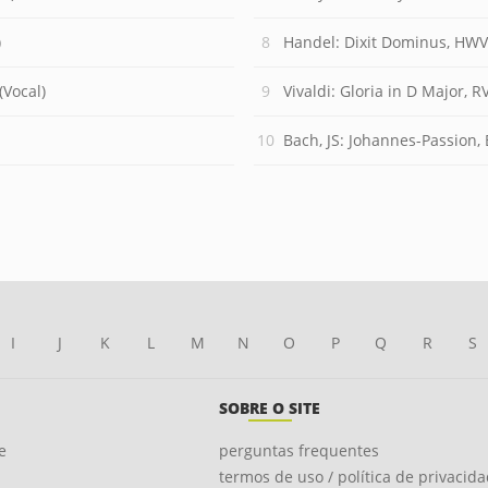
)
Handel: Dixit Dominus, HWV
(Vocal)
Vivaldi: Gloria in D Major, RV
Bach, JS: Johannes-Passion, BWV 245
I
J
K
L
M
N
O
P
Q
R
S
SOBRE O SITE
e
perguntas frequentes
termos de uso / política de privacid