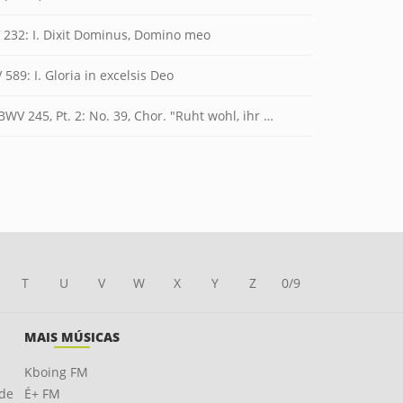
 232: I. Dixit Dominus, Domino meo
 589: I. Gloria in excelsis Deo
, Pt. 2: No. 39, Chor. "Ruht wohl, ihr heiligen Gebeine"
T
U
V
W
X
Y
Z
0/9
MAIS MÚSICAS
Kboing FM
ade
É+ FM