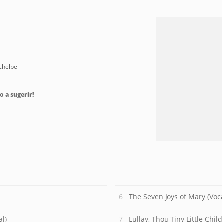
chelbel
o a sugerir!
The Seven Joys of Mary (Voca
al)
Lullay, Thou Tiny Little Child