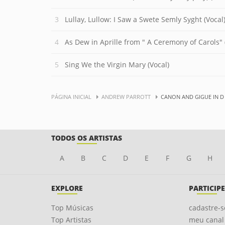
Lullay, Lullow: I Saw a Swete Semly Syght (Vocal
As Dew in Aprille from " A Ceremony of Carols" 
Sing We the Virgin Mary (Vocal)
PÁGINA INICIAL
ANDREW PARROTT
CANON AND GIGUE IN D
TODOS OS ARTISTAS
A
B
C
D
E
F
G
H
EXPLORE
PARTICIPE
Top Músicas
cadastre-s
Top Artistas
meu canal