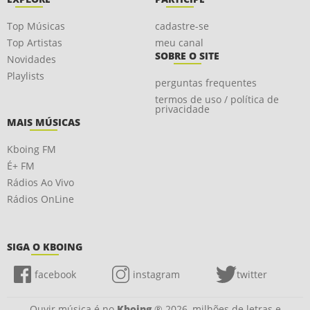
Top Músicas
cadastre-se
Top Artistas
meu canal
SOBRE O SITE
Novidades
Playlists
perguntas frequentes
termos de uso / política de
privacidade
MAIS MÚSICAS
Kboing FM
É+ FM
Rádios Ao Vivo
Rádios OnLine
SIGA O KBOING
facebook
instagram
twitter
Ouvir música é no
Kboing
® 2026, milhões de letras e