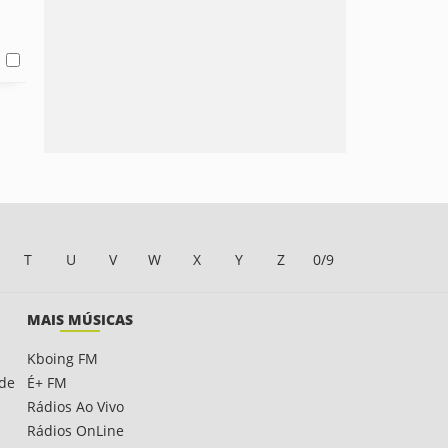
T
U
V
W
X
Y
Z
0/9
MAIS MÚSICAS
Kboing FM
ade
É+ FM
Rádios Ao Vivo
Rádios OnLine