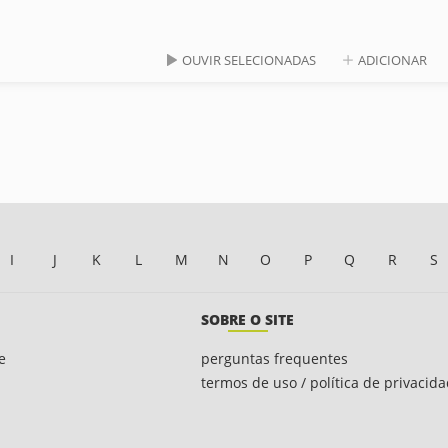
OUVIR SELECIONADAS
ADICIONAR
I
J
K
L
M
N
O
P
Q
R
S
SOBRE O SITE
e
perguntas frequentes
termos de uso / política de privacid