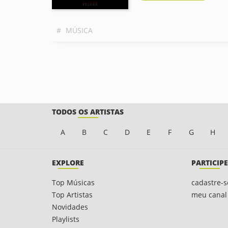
#
MÚSICA
TODOS OS ARTISTAS
A
B
C
D
E
F
G
H
EXPLORE
PARTICIPE
Top Músicas
cadastre-s
Top Artistas
meu canal
Novidades
Playlists