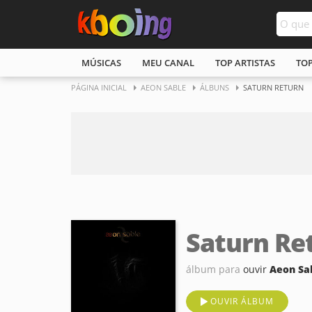
MÚSICAS
MEU CANAL
TOP ARTISTAS
TO
PÁGINA INICIAL
AEON SABLE
ÁLBUNS
SATURN RETURN
Saturn Re
álbum para
ouvir
Aeon Sa
OUVIR ÁLBUM