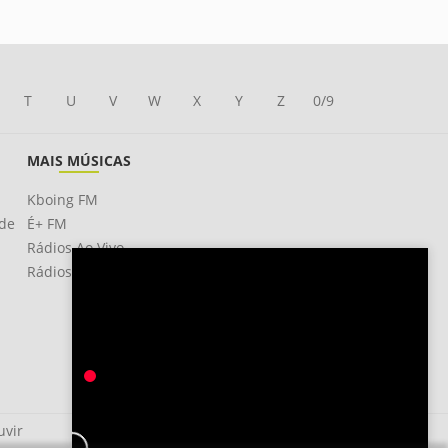
T
U
V
W
X
Y
Z
0/9
MAIS MÚSICAS
Kboing FM
ade
É+ FM
Rádios Ao Vivo
Rádios OnLine
uvir