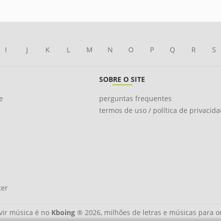
I
J
K
L
M
N
O
P
Q
R
S
SOBRE O SITE
e
perguntas frequentes
termos de uso / política de privacid
ter
ir música é no
Kboing
® 2026, milhões de letras e músicas para o