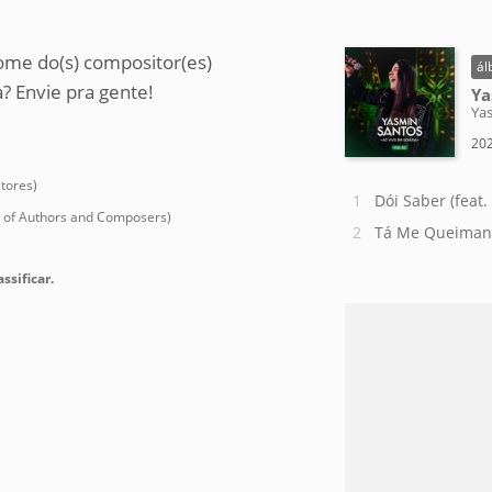
ome do(s) compositor(es)
ál
? Envie pra gente!
Ya
Ya
202
tores)
Dói Saber (feat
n of Authors and Composers)
Tá Me Queima
ssificar.