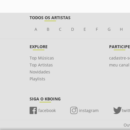
TODOS OS ARTISTAS
A
B
C
D
E
F
G
H
EXPLORE
PARTICIPE
Top Músicas
cadastre-s
Top Artistas
meu canal
Novidades
Playlists
SIGA O KBOING
facebook
instagram
twit
Ouv